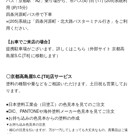
バス：京都駅「A2」乗り場から、市バス(4) (5) (17) (205)系統利
用 (約15分)
四条河原町バス停で下車
※(205)系統は「四条河原町・北大路バスターミナル行き」をご利
用ください。
【お車でご来店の場合】
提携駐車場がございます。
詳しくはこちら（外部サイト 京都高
島屋S.C.[T8] に移動します）
〇京都高島屋S.C.[T8]店サービス
塗料の種類や量などをご相談いただけます。土日祝も営業してお
ります。
●日本塗料工業会（日塗工）の色見本を見てのご注文
●DIC、PANTONEや海外塗料メーカー色見本を見てご注文
●お持ち込みの色見本からの塗料の作成
▼お持ち込み色見本の注意
・細心の注意を払いますが、万が一汚してしまっても大丈夫なもの。貴重品はご遠