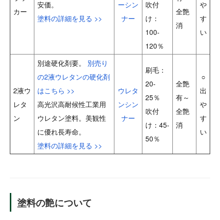
安価。
ーシン
吹付
や
カー
全艶
塗料の詳細を見る >>
ナー
け：
す
消
100-
い
120％
別途硬化剤要。
別売り
刷毛：
の2液ウレタンの硬化剤
○
20-
全艶
2液ウ
はこちら >>
ウレタ
出
25％
有～
レタ
高光沢高耐候性工業用
ンシン
や
吹付
全艶
ン
ウレタン塗料。美観性
ナー
す
け：45-
消
に優れ長寿命。
い
50％
塗料の詳細を見る >>
塗料の艶について