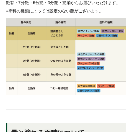
艶有・7分艶・5分艶・3分艶・艶消からお選びいただけます。
※塗料の種類によっては設定のない艶がございます。