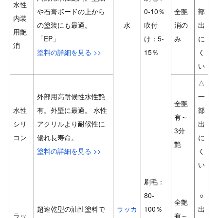
水性
や石膏ボードの上から
0-10％
全艶
部
内装
の塗装にも最適。
水
吹付
消の
出
用艶
「EP」
け：5-
み
に
消
塗料の詳細を見る >>
15％
く
い
△
外部用高耐候性水性艶
一
全艶
水性
有。外壁に最適。 水性
部
有～
シリ
アクリルより耐候性に
出
3分
コン
優れ長寿命。
に
艶
塗料の詳細を見る >>
く
い
刷毛：
80-
○
全艶
超速乾型の油性塗料で
ラッカ
100％
出
ラッ
有～