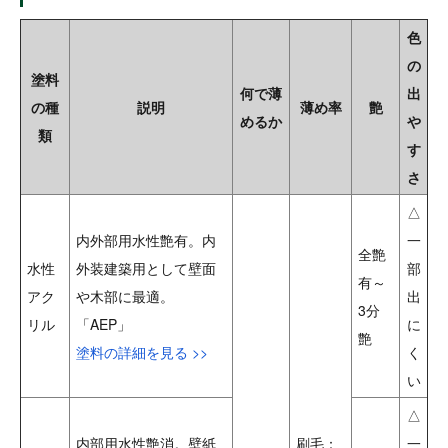
色
の
塗料
何で薄
出
の種
説明
薄め率
艶
めるか
や
類
す
さ
△
内外部用水性艶有。内
一
全艶
水性
外装建築用として壁面
部
有～
アク
や木部に最適。
出
3分
リル
「AEP」
に
艶
塗料の詳細を見る >>
く
い
△
内部用水性艶消。壁紙
刷毛：
一