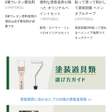
2液ウレタン硬化剤
便利な塗装道具が揃
貼って塗って剥がし
3,040円(税込)
った オリジナルペ
て原状回復 ペイン
イントセット
タブルテープ
2液ウレタン塗料使用の
1,580円(税込)
5,200円(税込)
場合は必ず硬化剤が必
要です
刷毛・ローラー・トレ
原状回復OK!貼って塗れ
イのオリジナルセット
るペイント下地用マス
キングテープ
塗装箇所に合わせたプロ仕様の塗装道具類 >>