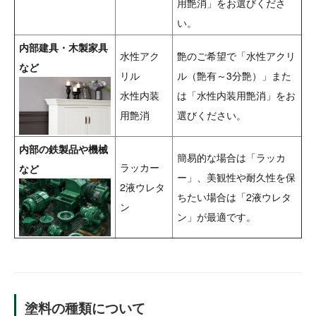
用艶消」をお選びくださ
い。
内部建具・木製家具
水性アク
艶のご希望で「水性アクリ
など
リル
ル（艶有～3分艶）」また
水性内装
は「水性内装用艶消」をお
用艶消
選びください。
内部の鉄製品や機械
簡易的な場合は「ラッカ
ラッカー
など
ー」、美観性や耐久性を保
2液ウレタ
ちたい場合は「2液ウレタ
ン
ン」が最適です。
塗料の種類について