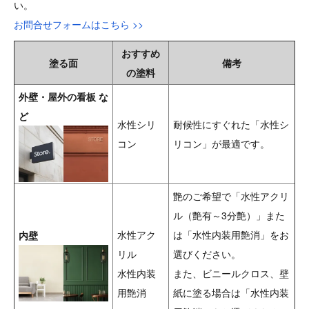
い。
お問合せフォームはこちら >>
おすすめ
塗る面
備考
の塗料
外壁・屋外の看板 な
ど
水性シリ
耐候性にすぐれた「水性シ
コン
リコン」が最適です。
艶のご希望で「水性アクリ
ル（艶有～3分艶）」また
水性アク
は「水性内装用艶消」をお
内壁
リル
選びください。
水性内装
また、ビニールクロス、壁
用艶消
紙に塗る場合は「水性内装