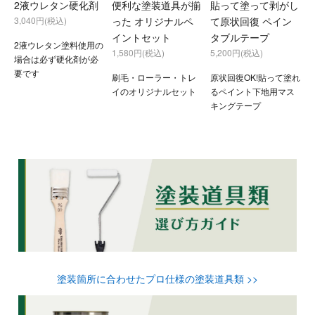
2液ウレタン硬化剤
便利な塗装道具が揃
貼って塗って剥がし
3,040円(税込)
った オリジナルペ
て原状回復 ペイン
イントセット
タブルテープ
2液ウレタン塗料使用の
1,580円(税込)
5,200円(税込)
場合は必ず硬化剤が必
要です
刷毛・ローラー・トレ
原状回復OK!貼って塗れ
イのオリジナルセット
るペイント下地用マス
キングテープ
塗装箇所に合わせたプロ仕様の塗装道具類 >>