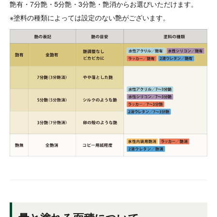
艶有・7分艶・5分艶・3分艶・艶消からお選びいただけます。
※塗料の種類によっては設定のない艶がございます。