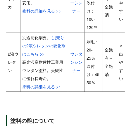
安価。
ーシン
吹付
や
カー
全艶
塗料の詳細を見る >>
ナー
け：
す
消
100-
い
120％
別途硬化剤要。
別売り
刷毛：
の2液ウレタンの硬化剤
○
20-
全艶
2液ウ
はこちら >>
ウレタ
出
25％
有～
レタ
高光沢高耐候性工業用
ンシン
や
吹付
全艶
ン
ウレタン塗料。美観性
ナー
す
け：45-
消
に優れ長寿命。
い
50％
塗料の詳細を見る >>
塗料の艶について