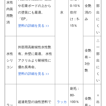
水性
や石膏ボードの上から
0-10％
全艶
部
内装
の塗装にも最適。
水
吹付
消の
出
用艶
「EP」
け：5-
み
に
消
塗料の詳細を見る >>
15％
く
い
△
外部用高耐候性水性艶
一
全艶
水性
有。外壁に最適。 水性
部
有～
シリ
アクリルより耐候性に
出
3分
コン
優れ長寿命。
に
艶
塗料の詳細を見る >>
く
い
刷毛：
80-
○
全艶
超速乾型の油性塗料で
ラッカ
100％
出
ラッ
有～