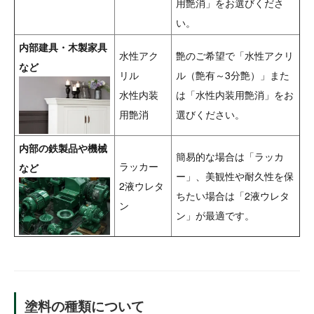
用艶消」をお選びくださ
い。
内部建具・木製家具
水性アク
艶のご希望で「水性アクリ
など
リル
ル（艶有～3分艶）」また
水性内装
は「水性内装用艶消」をお
用艶消
選びください。
内部の鉄製品や機械
簡易的な場合は「ラッカ
ラッカー
など
ー」、美観性や耐久性を保
2液ウレタ
ちたい場合は「2液ウレタ
ン
ン」が最適です。
塗料の種類について