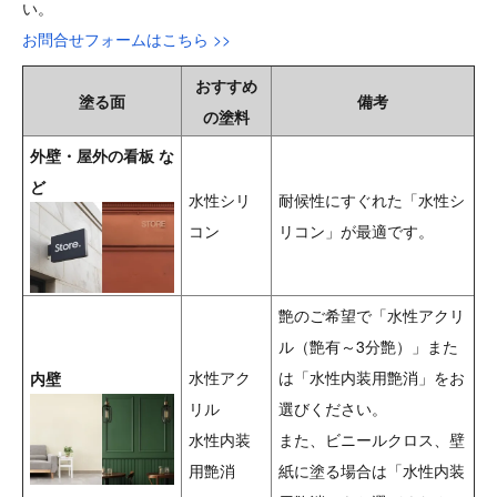
い。
お問合せフォームはこちら >>
おすすめ
塗る面
備考
の塗料
外壁・屋外の看板 な
ど
水性シリ
耐候性にすぐれた「水性シ
コン
リコン」が最適です。
艶のご希望で「水性アクリ
ル（艶有～3分艶）」また
水性アク
は「水性内装用艶消」をお
内壁
リル
選びください。
水性内装
また、ビニールクロス、壁
用艶消
紙に塗る場合は「水性内装