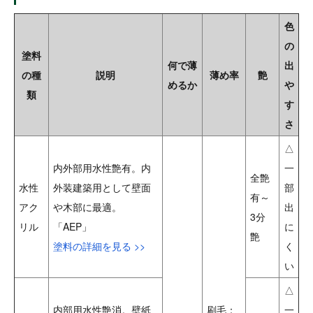
色
の
塗料
何で薄
出
の種
説明
薄め率
艶
めるか
や
類
す
さ
△
内外部用水性艶有。内
一
全艶
水性
外装建築用として壁面
部
有～
アク
や木部に最適。
出
3分
リル
「AEP」
に
艶
塗料の詳細を見る >>
く
い
△
内部用水性艶消。壁紙
刷毛：
一