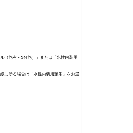
ル（艶有～3分艶）」または「水性内装用
。
壁紙に塗る場合は「水性内装用艶消」をお選