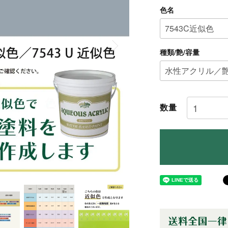
色名
種類/艶/容量
数量