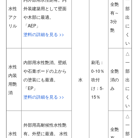
全艶
水性
外装建築用として壁面
部
有～
アク
や木部に最適。
出
3分
リル
「AEP」
に
艶
塗料の詳細を見る >>
く
い
△
内部用水性艶消。壁紙
刷毛：
一
水性
や石膏ボードの上から
0-10％
全艶
部
内装
の塗装にも最適。
水
吹付
消の
出
用艶
「EP」
け：5-
み
に
消
塗料の詳細を見る >>
15％
く
い
△
外部用高耐候性水性艶
一
全艶
水性
有。外壁に最適。 水性
部
有～