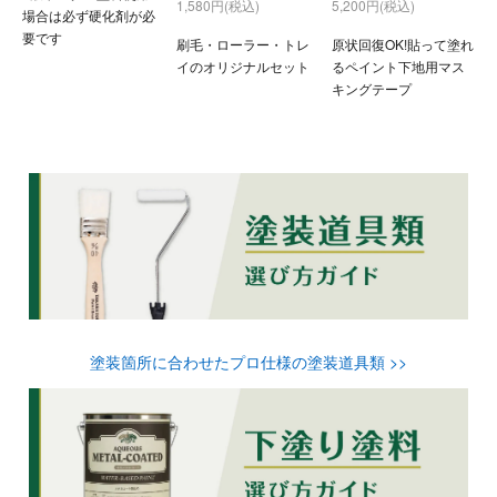
1,580円(税込)
5,200円(税込)
場合は必ず硬化剤が必
要です
刷毛・ローラー・トレ
原状回復OK!貼って塗れ
イのオリジナルセット
るペイント下地用マス
キングテープ
塗装箇所に合わせたプロ仕様の塗装道具類 >>