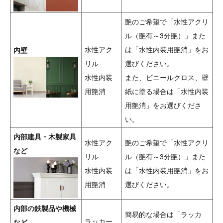
艶のご希望で「水性アクリ
ル（艶有～3分艶）」また
水性アク
は「水性内装用艶消」をお
内壁
リル
選びください。
水性内装
また、ビニールクロス、壁
用艶消
紙に塗る場合は「水性内装
用艶消」をお選びくださ
い。
内部建具・木製家具
水性アク
艶のご希望で「水性アクリ
など
リル
ル（艶有～3分艶）」また
水性内装
は「水性内装用艶消」をお
用艶消
選びください。
内部の鉄製品や機械
簡易的な場合は「ラッカ
ラッカー
など