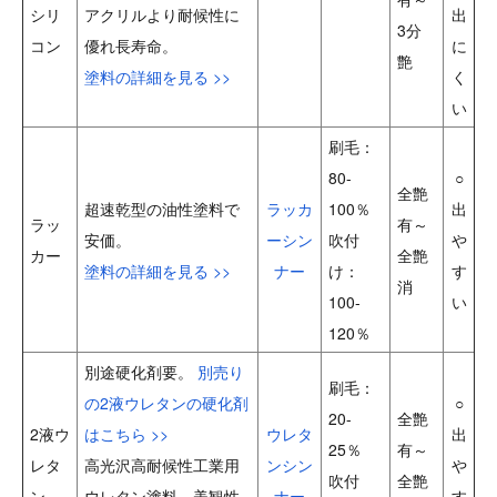
シリ
アクリルより耐候性に
出
3分
コン
優れ長寿命。
に
艶
塗料の詳細を見る >>
く
い
刷毛：
80-
○
全艶
超速乾型の油性塗料で
ラッカ
100％
出
ラッ
有～
安価。
ーシン
吹付
や
カー
全艶
塗料の詳細を見る >>
ナー
け：
す
消
100-
い
120％
別途硬化剤要。
別売り
刷毛：
の2液ウレタンの硬化剤
○
20-
全艶
2液ウ
はこちら >>
ウレタ
出
25％
有～
レタ
高光沢高耐候性工業用
ンシン
や
吹付
全艶
ン
ウレタン塗料。美観性
ナー
す