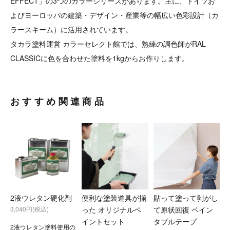
EFFECT」の3つのカラーシリーズがあります。主に、ドイツお
よびヨーロッパの建築・デザイン・産業等の幅広い色彩設計（カ
ラースキーム）に活用されています。
タカラ塗料運営 カラーセレクト館では、熟練の調色師がRAL
CLASSICに色を合わせた塗料を1kgからお作りします。
おすすめ関連商品
2液ウレタン硬化剤
便利な塗装道具が揃
貼って塗って剥がし
3,040円(税込)
った オリジナルペ
て原状回復 ペイン
イントセット
タブルテープ
2液ウレタン塗料使用の