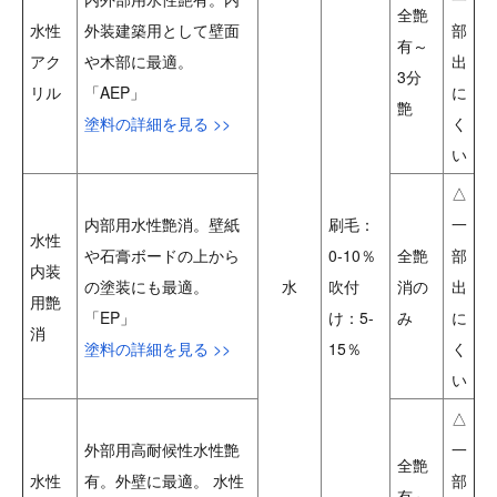
全艶
水性
外装建築用として壁面
部
有～
アク
や木部に最適。
出
3分
リル
「AEP」
に
艶
塗料の詳細を見る >>
く
い
△
内部用水性艶消。壁紙
刷毛：
一
水性
や石膏ボードの上から
0-10％
全艶
部
内装
の塗装にも最適。
水
吹付
消の
出
用艶
「EP」
け：5-
み
に
消
塗料の詳細を見る >>
15％
く
い
△
外部用高耐候性水性艶
一
全艶
水性
有。外壁に最適。 水性
部
有～