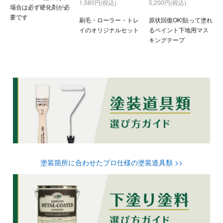
1,580円(税込)
5,200円(税込)
場合は必ず硬化剤が必
要です
刷毛・ローラー・トレ
原状回復OK!貼って塗れ
イのオリジナルセット
るペイント下地用マス
キングテープ
塗装箇所に合わせたプロ仕様の塗装道具類 >>