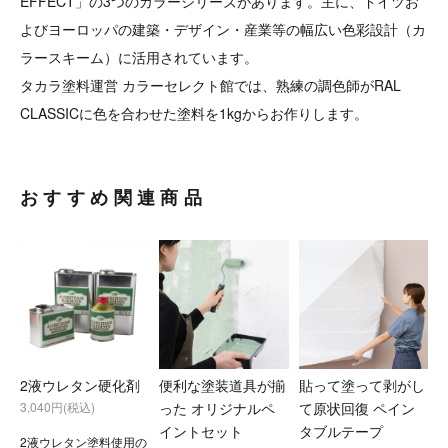
EFFECT」の3つのカラーシリーズがあります。主に、ドイツお
よびヨーロッパの建築・デザイン・産業等の幅広い色彩設計（カ
ラースキーム）に活用されています。
タカラ塗料運営 カラーセレクト館では、熟練の調色師がRAL
CLASSICに色を合わせた塗料を1kgからお作りします。
おすすめ関連商品
2液ウレタン硬化剤
便利な塗装道具が揃
貼って塗って剥がし
3,040円(税込)
った オリジナルペ
て原状回復 ペイン
イントセット
タブルテープ
2液ウレタン塗料使用の