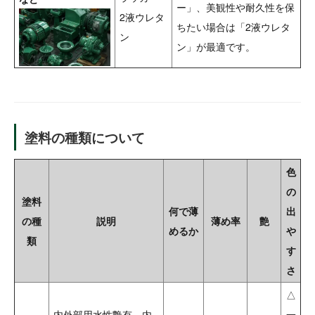
ー」、美観性や耐久性を保
2液ウレタ
ちたい場合は「2液ウレタ
ン
ン」が最適です。
塗料の種類について
色
の
塗料
何で薄
出
の種
説明
薄め率
艶
めるか
や
類
す
さ
△
内外部用水性艶有。内
一