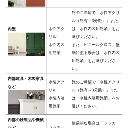
艶のご希望で「水性アクリ
ル（艶有～3分艶）」また
水性アク
は「水性内装用艶消」をお
内壁
リル
選びください。
水性内装
また、ビニールクロス、壁
用艶消
紙に塗る場合は「水性内装
用艶消」をお選びくださ
い。
内部建具・木製家具
水性アク
艶のご希望で「水性アクリ
など
リル
ル（艶有～3分艶）」また
水性内装
は「水性内装用艶消」をお
用艶消
選びください。
内部の鉄製品や機械
簡易的な場合は「ラッカ
ラッカー
など