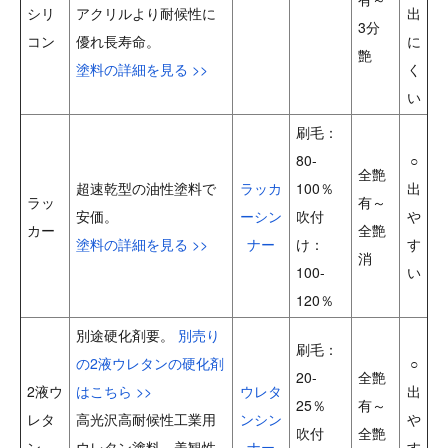
シリ
アクリルより耐候性に
出
3分
コン
優れ長寿命。
に
艶
塗料の詳細を見る >>
く
い
刷毛：
80-
○
全艶
超速乾型の油性塗料で
ラッカ
100％
出
ラッ
有～
安価。
ーシン
吹付
や
カー
全艶
塗料の詳細を見る >>
ナー
け：
す
消
100-
い
120％
別途硬化剤要。
別売り
刷毛：
の2液ウレタンの硬化剤
○
20-
全艶
2液ウ
はこちら >>
ウレタ
出
25％
有～
レタ
高光沢高耐候性工業用
ンシン
や
吹付
全艶
ン
ウレタン塗料。美観性
ナー
す