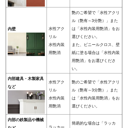
艶のご希望で「水性アクリ
ル（艶有～3分艶）」また
水性アク
は「水性内装用艶消」をお
内壁
リル
選びください。
水性内装
また、ビニールクロス、壁
用艶消
紙に塗る場合は「水性内装
用艶消」をお選びくださ
い。
内部建具・木製家具
水性アク
艶のご希望で「水性アクリ
など
リル
ル（艶有～3分艶）」また
水性内装
は「水性内装用艶消」をお
用艶消
選びください。
内部の鉄製品や機械
簡易的な場合は「ラッカ
ラッカー
など