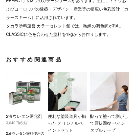
EFFECT」の3つのカラーシリーズがあります。主に、ドイツお
よびヨーロッパの建築・デザイン・産業等の幅広い色彩設計（カ
ラースキーム）に活用されています。
タカラ塗料運営 カラーセレクト館では、熟練の調色師がRAL
CLASSICに色を合わせた塗料を1kgからお作りします。
おすすめ関連商品
2液ウレタン硬化剤
便利な塗装道具が揃
貼って塗って剥がし
3,040円(税込)
った オリジナルペ
て原状回復 ペイン
イントセット
タブルテープ
2液ウレタン塗料使用の