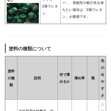
ー」、美観性や耐久性を保
2液ウレタ
ちたい場合は「2液ウレタ
ン
ン」が最適です。
塗料の種類について
色
の
塗料
何で薄
出
の種
説明
薄め率
艶
めるか
や
類
す
さ
△
内外部用水性艶有。内
一