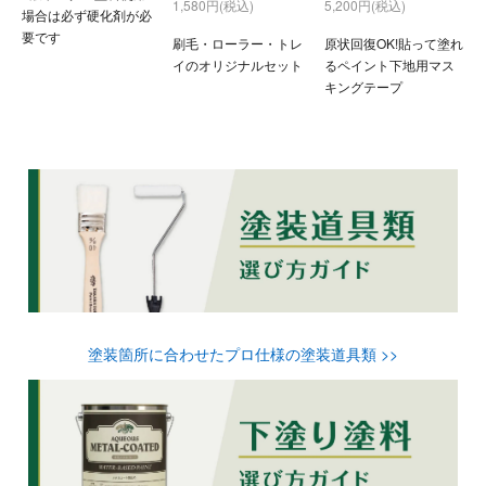
1,580円(税込)
5,200円(税込)
場合は必ず硬化剤が必
要です
刷毛・ローラー・トレ
原状回復OK!貼って塗れ
イのオリジナルセット
るペイント下地用マス
キングテープ
塗装箇所に合わせたプロ仕様の塗装道具類 >>