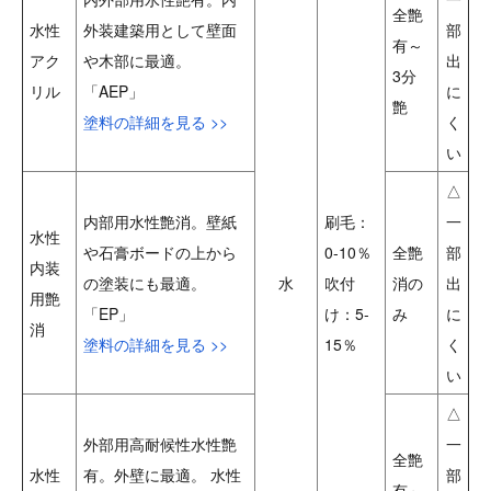
全艶
水性
外装建築用として壁面
部
有～
アク
や木部に最適。
出
3分
リル
「AEP」
に
艶
塗料の詳細を見る >>
く
い
△
内部用水性艶消。壁紙
刷毛：
一
水性
や石膏ボードの上から
0-10％
全艶
部
内装
の塗装にも最適。
水
吹付
消の
出
用艶
「EP」
け：5-
み
に
消
塗料の詳細を見る >>
15％
く
い
△
外部用高耐候性水性艶
一
全艶
水性
有。外壁に最適。 水性
部
有～