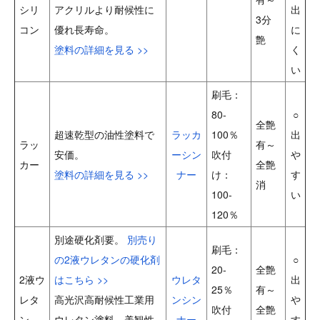
シリ
アクリルより耐候性に
出
3分
コン
優れ長寿命。
に
艶
塗料の詳細を見る >>
く
い
刷毛：
80-
○
全艶
超速乾型の油性塗料で
ラッカ
100％
出
ラッ
有～
安価。
ーシン
吹付
や
カー
全艶
塗料の詳細を見る >>
ナー
け：
す
消
100-
い
120％
別途硬化剤要。
別売り
刷毛：
の2液ウレタンの硬化剤
○
20-
全艶
2液ウ
はこちら >>
ウレタ
出
25％
有～
レタ
高光沢高耐候性工業用
ンシン
や
吹付
全艶
ン
ウレタン塗料。美観性
ナー
す