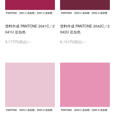
塗料作成 PANTONE 2041C／2
塗料作成 PANTONE 2042C／2
041U 近似色
042U 近似色
9,177円(税込)～
8,131円(税込)～