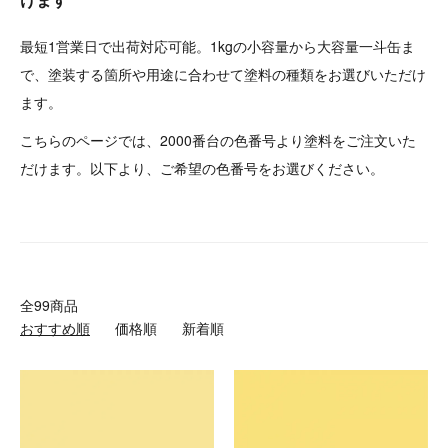
最短1営業日で出荷対応可能。1kgの小容量から大容量一斗缶ま
で、塗装する箇所や用途に合わせて塗料の種類をお選びいただけ
ます。
こちらのページでは、2000番台の色番号より塗料をご注文いた
だけます。以下より、ご希望の色番号をお選びください。
全99商品
おすすめ順
価格順
新着順