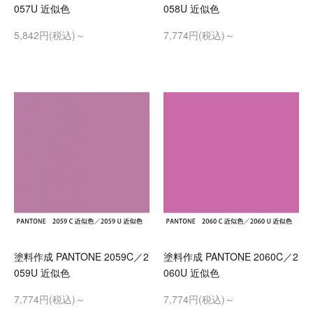
057U 近似色
058U 近似色
5,842円(税込)～
7,774円(税込)～
塗料作成 PANTONE 2059C／2
塗料作成 PANTONE 2060C／2
059U 近似色
060U 近似色
7,774円(税込)～
7,774円(税込)～