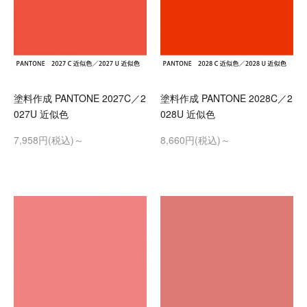
塗料作成 PANTONE 2027C／2
塗料作成 PANTONE 2028C／2
027U 近似色
028U 近似色
7,958円(税込)～
8,660円(税込)～