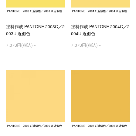
塗料作成 PANTONE 2003C／2
塗料作成 PANTONE 2004C／2
003U 近似色
004U 近似色
7,073円(税込)～
7,073円(税込)～