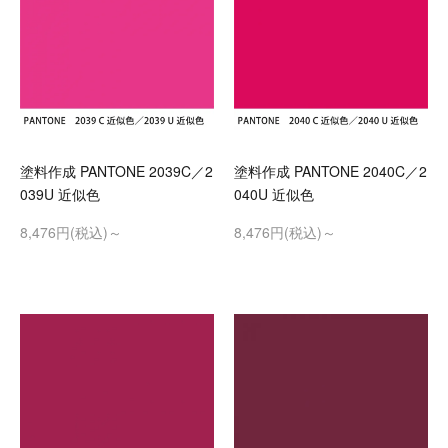
塗料作成 PANTONE 2039C／2
塗料作成 PANTONE 2040C／2
039U 近似色
040U 近似色
8,476円(税込)～
8,476円(税込)～