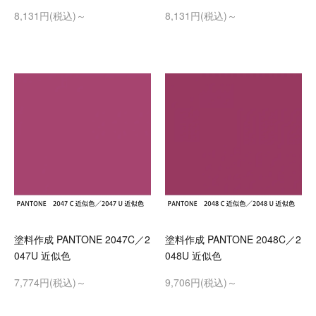
8,131円(税込)～
8,131円(税込)～
塗料作成 PANTONE 2047C／2
塗料作成 PANTONE 2048C／2
047U 近似色
048U 近似色
7,774円(税込)～
9,706円(税込)～