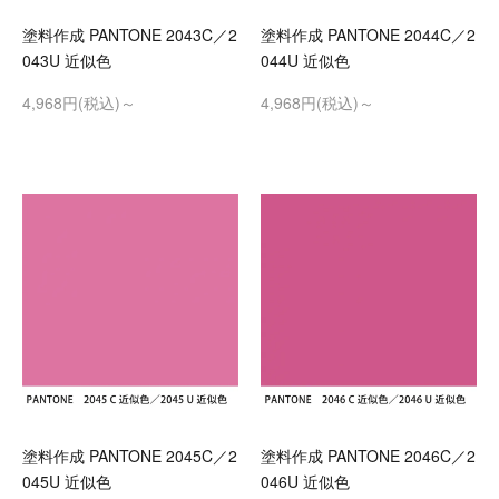
塗料作成 PANTONE 2043C／2
塗料作成 PANTONE 2044C／2
043U 近似色
044U 近似色
4,968円(税込)～
4,968円(税込)～
塗料作成 PANTONE 2045C／2
塗料作成 PANTONE 2046C／2
045U 近似色
046U 近似色