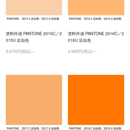
塗料作成 PANTONE 2015C／2
塗料作成 PANTONE 2016C／2
015U 近似色
016U 近似色
5,670円(税込)～
4,968円(税込)～