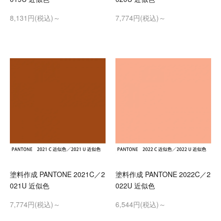
8,131円(税込)～
7,774円(税込)～
塗料作成 PANTONE 2021C／2
塗料作成 PANTONE 2022C／2
021U 近似色
022U 近似色
7,774円(税込)～
6,544円(税込)～