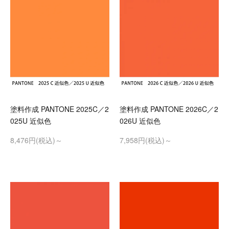
塗料作成 PANTONE 2025C／2
塗料作成 PANTONE 2026C／2
025U 近似色
026U 近似色
8,476円(税込)～
7,958円(税込)～